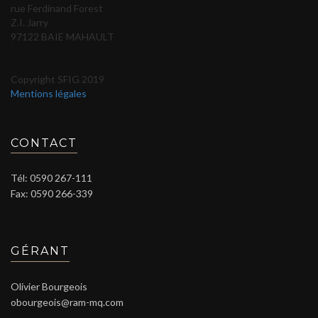
rue Ferdinand Forest
Z.I. Jarry
97122 BAIE MAHAULT
Copyright SFIG 2019
Mentions légales
CONTACT
Tél: 0590 267-111
Fax: 0590 266-339
GÉRANT
Olivier Bourgeois
obourgeois@ram-mq.com