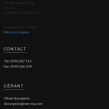
rue Ferdinand Forest
Z.I. Jarry
97122 BAIE MAHAULT
Copyright SFIG 2019
Mentions légales
CONTACT
Tél: 0590 267-111
Fax: 0590 266-339
GÉRANT
Olivier Bourgeois
obourgeois@ram-mq.com